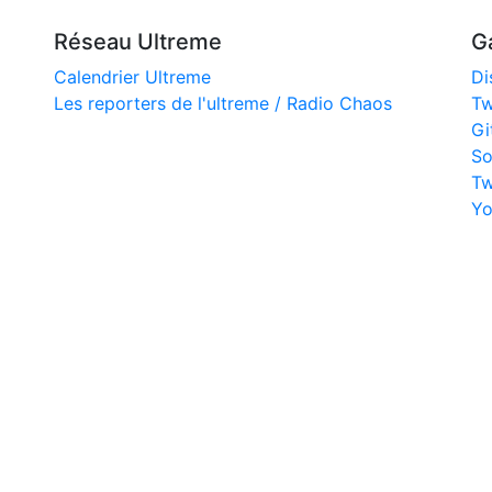
Réseau Ultreme
G
Calendrier Ultreme
Di
Les reporters de l'ultreme / Radio Chaos
Tw
Gi
So
Tw
Yo