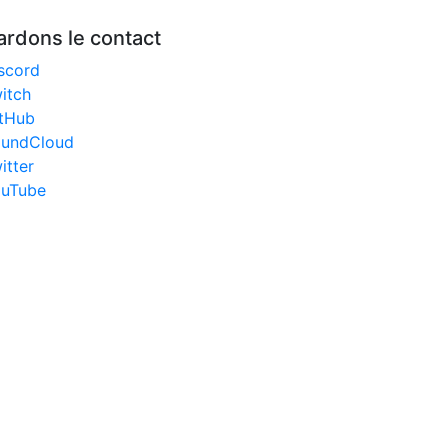
ardons le contact
scord
itch
tHub
undCloud
itter
uTube