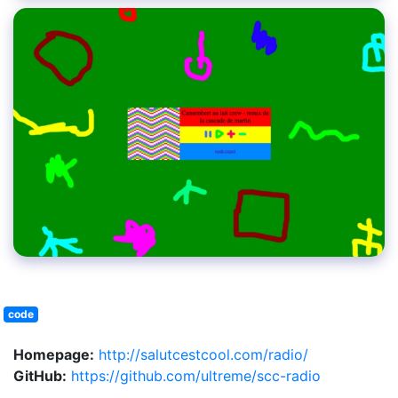
code
Homepage:
http://salutcestcool.com/radio/
GitHub:
https://github.com/ultreme/scc-radio