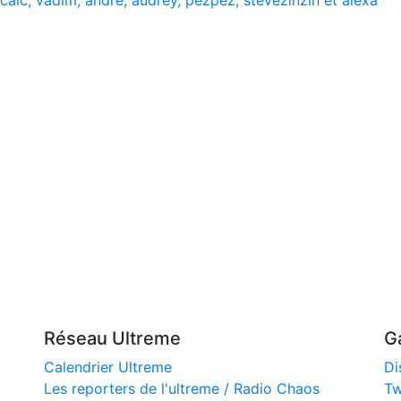
, calc, vadim, andré, audrey, pezpez, stevezinzin et alexa
Réseau Ultreme
G
Calendrier Ultreme
Di
Les reporters de l'ultreme / Radio Chaos
Tw